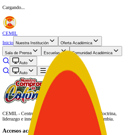
Cargando...
CEMIL
Inicio
Nuestra Institución
Oferta Académica
Sala de Prensa
Escuelas
Comunidad Académica
Auto
Auto
Abrir menú
CEMIL - Centro de Educación Militar. Formación, doctrina,
liderazgo e innovación académica al servicio de Colombia.
Accesos académicos