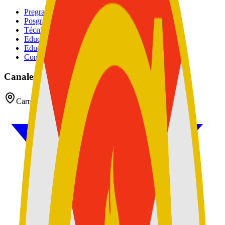
Pregrados
Posgrados
Técnico
Educación Continuada
Educación Militar
Convocatoria de Docentes
Canales oficiales
Carrera 54 No 26 - 25 CAN, Bogotá D.C, Colombia