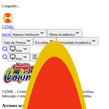
Cargando...
CEMIL
Inicio
Nuestra Institución
Oferta Académica
Sala de Prensa
Escuelas
Comunidad Académica
Auto
Auto
Abrir menú
CEMIL - Centro de Educación Militar. Formación, doctrina,
liderazgo e innovación académica al servicio de Colombia.
Accesos académicos