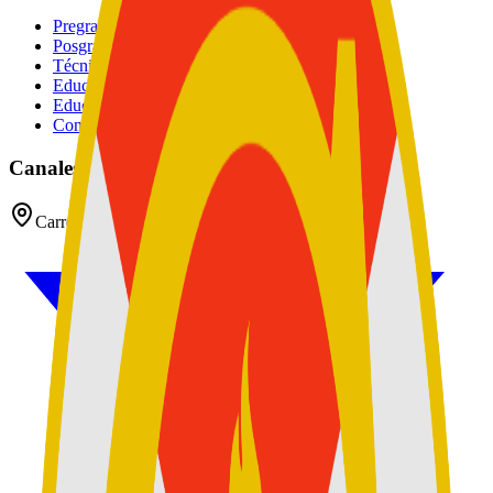
Pregrados
Posgrados
Técnico
Educación Continuada
Educación Militar
Convocatoria de Docentes
Canales oficiales
Carrera 54 No 26 - 25 CAN, Bogotá D.C, Colombia