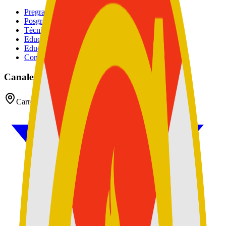
Pregrados
Posgrados
Técnico
Educación Continuada
Educación Militar
Convocatoria de Docentes
Canales oficiales
Carrera 54 No 26 - 25 CAN, Bogotá D.C, Colombia