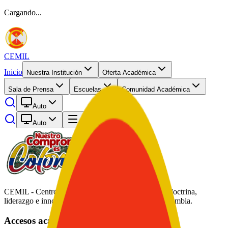
Cargando...
CEMIL
Inicio
Nuestra Institución
Oferta Académica
Sala de Prensa
Escuelas
Comunidad Académica
Auto
Auto
Abrir menú
CEMIL - Centro de Educación Militar. Formación, doctrina,
liderazgo e innovación académica al servicio de Colombia.
Accesos académicos