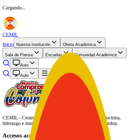
Cargando...
CEMIL
Inicio
Nuestra Institución
Oferta Académica
Sala de Prensa
Escuelas
Comunidad Académica
Auto
Auto
Abrir menú
CEMIL - Centro de Educación Militar. Formación, doctrina,
liderazgo e innovación académica al servicio de Colombia.
Accesos académicos