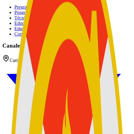
Pregrados
Posgrados
Técnico
Educación Continuada
Educación Militar
Convocatoria de Docentes
Canales oficiales
Carrera 54 No 26 - 25 CAN, Bogotá D.C, Colombia