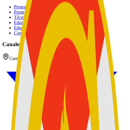
Pregrados
Posgrados
Técnico
Educación Continuada
Educación Militar
Convocatoria de Docentes
Canales oficiales
Carrera 54 No 26 - 25 CAN, Bogotá D.C, Colombia