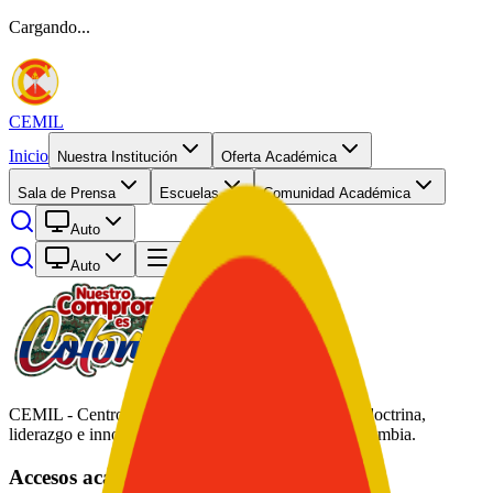
Cargando...
CEMIL
Inicio
Nuestra Institución
Oferta Académica
Sala de Prensa
Escuelas
Comunidad Académica
Auto
Auto
Abrir menú
CEMIL - Centro de Educación Militar. Formación, doctrina,
liderazgo e innovación académica al servicio de Colombia.
Accesos académicos