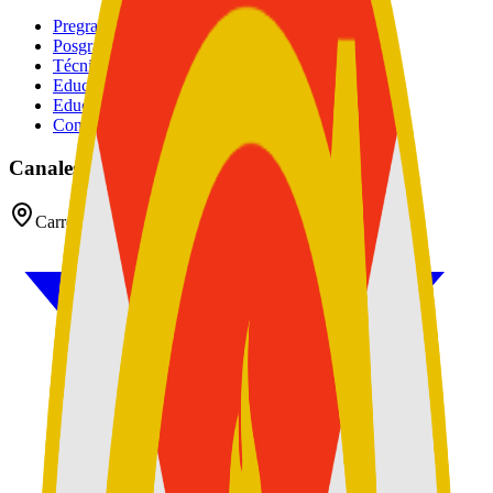
Pregrados
Posgrados
Técnico
Educación Continuada
Educación Militar
Convocatoria de Docentes
Canales oficiales
Carrera 54 No 26 - 25 CAN, Bogotá D.C, Colombia