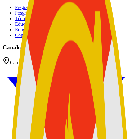
Pregrados
Posgrados
Técnico
Educación Continuada
Educación Militar
Convocatoria de Docentes
Canales oficiales
Carrera 54 No 26 - 25 CAN, Bogotá D.C, Colombia