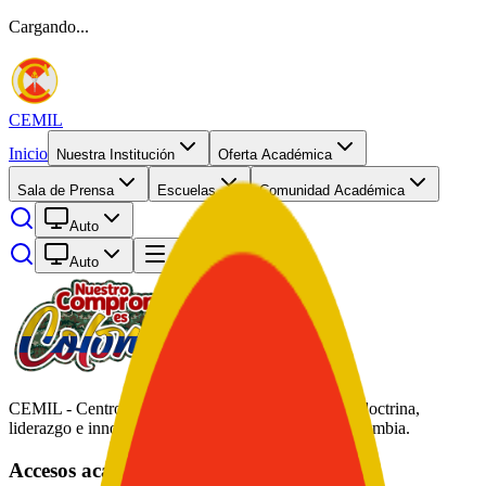
Cargando...
CEMIL
Inicio
Nuestra Institución
Oferta Académica
Sala de Prensa
Escuelas
Comunidad Académica
Auto
Auto
Abrir menú
CEMIL - Centro de Educación Militar. Formación, doctrina,
liderazgo e innovación académica al servicio de Colombia.
Accesos académicos