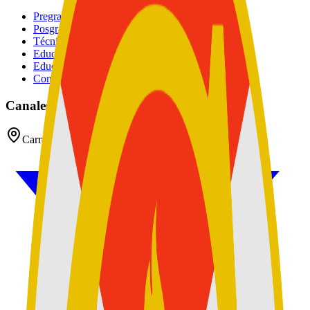
Pregrados
Posgrados
Técnico
Educación Continuada
Educación Militar
Convocatoria de Docentes
Canales oficiales
Carrera 54 No 26 - 25 CAN, Bogotá D.C, Colombia