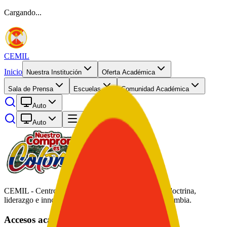
Cargando...
CEMIL
Inicio
Nuestra Institución
Oferta Académica
Sala de Prensa
Escuelas
Comunidad Académica
Auto
Auto
Abrir menú
CEMIL - Centro de Educación Militar. Formación, doctrina,
liderazgo e innovación académica al servicio de Colombia.
Accesos académicos