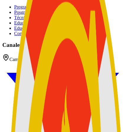
Pregrados
Posgrados
Técnico
Educación Continuada
Educación Militar
Convocatoria de Docentes
Canales oficiales
Carrera 54 No 26 - 25 CAN, Bogotá D.C, Colombia