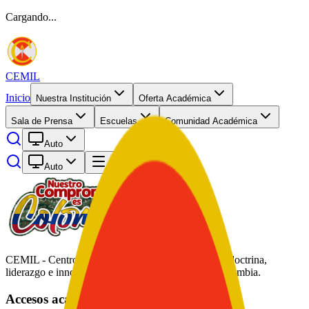
Cargando...
CEMIL
Inicio
Nuestra Institución
Oferta Académica
Sala de Prensa
Escuelas
Comunidad Académica
Auto
Auto
Abrir menú
CEMIL - Centro de Educación Militar. Formación, doctrina,
liderazgo e innovación académica al servicio de Colombia.
Accesos académicos