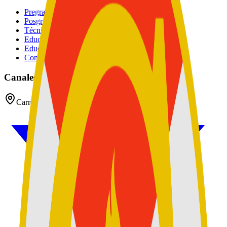
Pregrados
Posgrados
Técnico
Educación Continuada
Educación Militar
Convocatoria de Docentes
Canales oficiales
Carrera 54 No 26 - 25 CAN, Bogotá D.C, Colombia