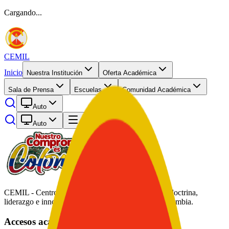
Cargando...
CEMIL
Inicio
Nuestra Institución
Oferta Académica
Sala de Prensa
Escuelas
Comunidad Académica
Auto
Auto
Abrir menú
CEMIL - Centro de Educación Militar. Formación, doctrina,
liderazgo e innovación académica al servicio de Colombia.
Accesos académicos