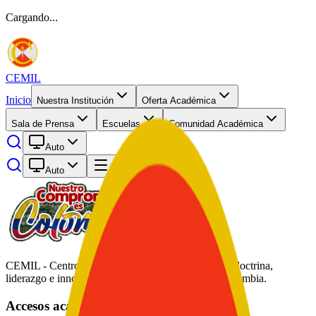
Cargando...
CEMIL
Inicio
Nuestra Institución
Oferta Académica
Sala de Prensa
Escuelas
Comunidad Académica
Auto
Auto
Abrir menú
CEMIL - Centro de Educación Militar. Formación, doctrina,
liderazgo e innovación académica al servicio de Colombia.
Accesos académicos