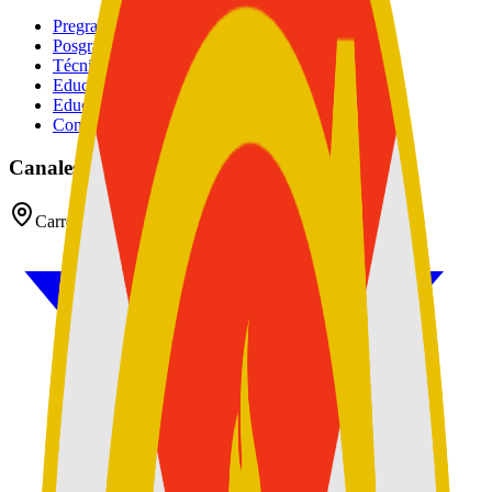
Pregrados
Posgrados
Técnico
Educación Continuada
Educación Militar
Convocatoria de Docentes
Canales oficiales
Carrera 54 No 26 - 25 CAN, Bogotá D.C, Colombia