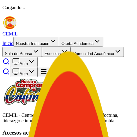
Cargando...
CEMIL
Inicio
Nuestra Institución
Oferta Académica
Sala de Prensa
Escuelas
Comunidad Académica
Auto
Auto
Abrir menú
CEMIL - Centro de Educación Militar. Formación, doctrina,
liderazgo e innovación académica al servicio de Colombia.
Accesos académicos