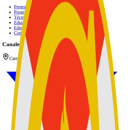
Pregrados
Posgrados
Técnico
Educación Continuada
Educación Militar
Convocatoria de Docentes
Canales oficiales
Carrera 54 No 26 - 25 CAN, Bogotá D.C, Colombia