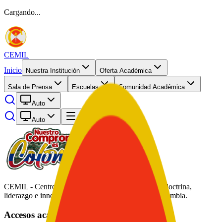
Cargando...
CEMIL
Inicio
Nuestra Institución
Oferta Académica
Sala de Prensa
Escuelas
Comunidad Académica
Auto
Auto
Abrir menú
CEMIL - Centro de Educación Militar. Formación, doctrina,
liderazgo e innovación académica al servicio de Colombia.
Accesos académicos