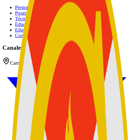
Pregrados
Posgrados
Técnico
Educación Continuada
Educación Militar
Convocatoria de Docentes
Canales oficiales
Carrera 54 No 26 - 25 CAN, Bogotá D.C, Colombia